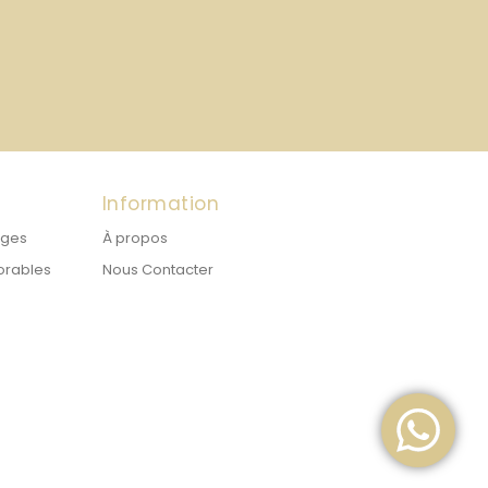
Information
ages
À propos
orables
Nous Contacter