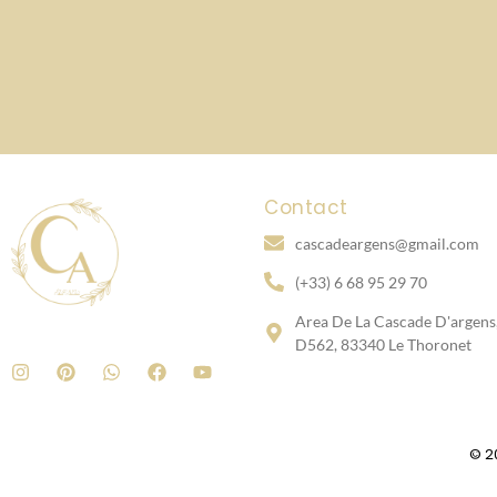
Contact
cascadeargens@gmail.com
(+33) 6 68 95 29 70
Area De La Cascade D'argens
D562, 83340 Le Thoronet
© 2